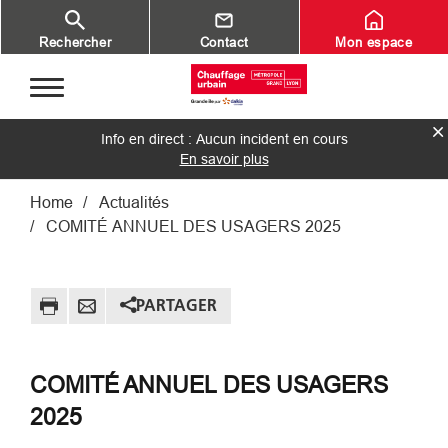
Aller au contenu principal
Rechercher
Contact
Mon espace
Info en direct : Aucun incident en cours
En savoir plus
Fil d'Ariane
Home
Actualités
COMITÉ ANNUEL DES USAGERS 2025
PARTAGER
COMITÉ ANNUEL DES USAGERS
2025