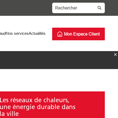
haud
Nos services
Actualités
Mon Espace Client
Les réseaux de chaleurs,
une énergie durable dans
la ville