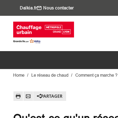
Aller au contenu principal
Dalkia.fr
Nous contacter
Main navigati
Fil d'Ariane
Home
Le réseau de chaud
Comment ça marche ?
PARTAGER