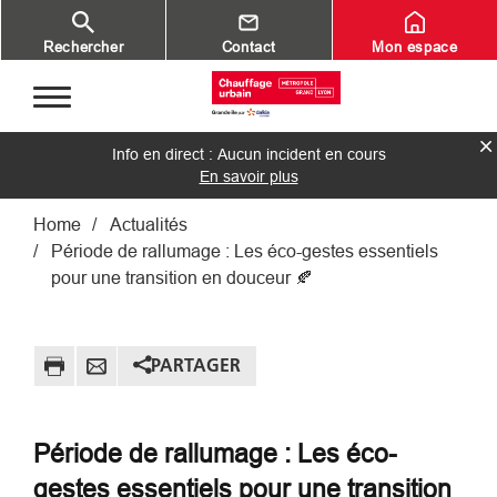
Aller au contenu principal
Rechercher
Contact
Mon espace
Info en direct : Aucun incident en cours
En savoir plus
Fil d'Ariane
Home
Actualités
Période de rallumage : Les éco-gestes essentiels
pour une transition en douceur 🍂
PARTAGER
Période de rallumage : Les éco-
gestes essentiels pour une transition