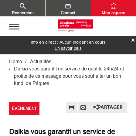
Aller au contenu principal
Rechercher
Contact
Mon espace
Info en direct : Aucun incident en cours
En savoir plus
Fil d'Ariane
Home
Actualités
Dalkia vous garantit un service de qualité 24h/24 et
profite de ce message pour vous souhaiter un bon
lundi de Pâques
PARTAGER
ÉVÉNEMENT
Dalkia vous garantit un service de