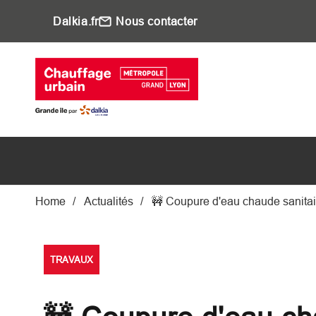
Aller au contenu principal
Dalkia.fr
Nous contacter
Main navigati
Fil d'Ariane
Home
Actualités
🚧 Coupure d'eau chaude sanitair
TRAVAUX