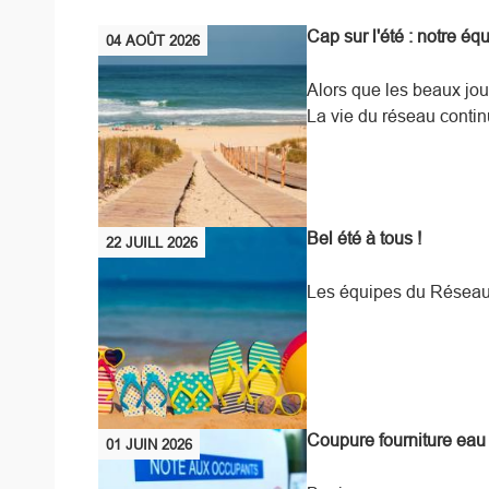
Cap sur l'été : notre éq
04
AOÛT
2026
Alors que les beaux jour
La vie du réseau continu
Bel été à tous !
22
JUILL
2026
Les équipes du Réseau 
Coupure fourniture eau 
01
JUIN
2026