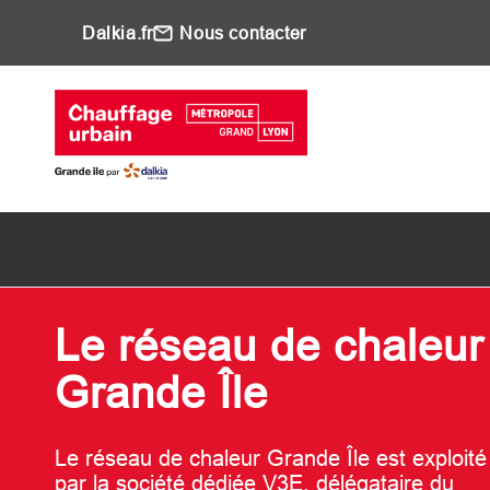
Aller au contenu principal
Dalkia.fr
Nous contacter
Main navigati
Le réseau de chaleur
Grande Île
Le réseau de chaleur Grande Île est exploité
par la société dédiée V3E, délégataire du