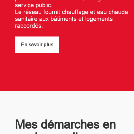
service public.
Le réseau fournit chauffage et eau chaude
sanitaire aux bâtiments et logements
raccordés.
En savoir plus
Mes démarches en